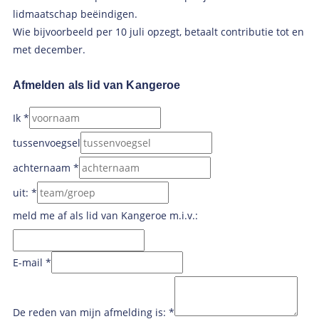
lidmaatschap beëindigen.
Wie bijvoorbeeld per 10 juli opzegt, betaalt contributie tot en
met december.
Afmelden als lid van Kangeroe
Ik
*
tussenvoegsel
achternaam
*
uit:
*
meld me af als lid van Kangeroe m.i.v.:
E-mail
*
De reden van mijn afmelding is:
*