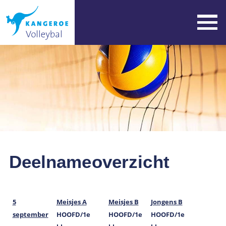
Deelnameoverzicht
5
Meisjes A
Meisjes B
Jongens B
september
HOOFD/1e
HOOFD/1e
HOOFD/1e