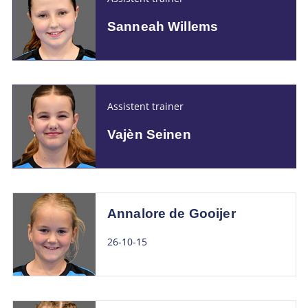
Sanneah Willems
Assistent trainer
Vajèn Seinen
Annalore de Gooijer
26-10-15