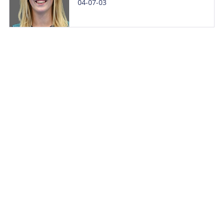
04-07-03
08-05-2000
Noa Warrink
01-09-07
Sophie Wilpshaar