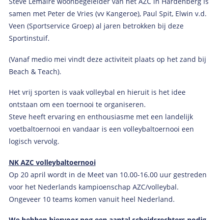
Steve Lemaire woonbegeleider van het AZC in Hardenberg is
samen met Peter de Vries (vv Kangeroe), Paul Spit, Elwin v.d.
Veen (Sportservice Groep) al jaren betrokken bij deze
Sportinstuif.
(Vanaf medio mei vindt deze activiteit plaats op het zand bij
Beach & Teach).
Het vrij sporten is vaak volleybal en hieruit is het idee
ontstaan om een toernooi te organiseren.
Steve heeft ervaring en enthousiasme met een landelijk
voetbaltoernooi en vandaar is een volleybaltoernooi een
logisch vervolg.
NK AZC volleybaltoernooi
Op 20 april wordt in de Meet van 10.00-16.00 uur gestreden
voor het Nederlands kampioenschap AZC/volleybal.
Ongeveer 10 teams komen vanuit heel Nederland.
We hebben hiervoor nog een aantal scheidsrechters nodig