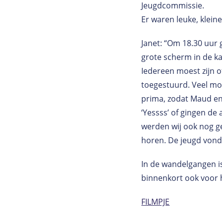
Jeugdcommissie.
Er waren leuke, kleine
Janet: “Om 18.30 uur 
grote scherm in de k
Iedereen moest zijn o
toegestuurd. Veel mo
prima, zodat Maud en
‘Yessss’ of gingen de
werden wij ook nog ge
horen. De jeugd vond 
In de wandelgangen i
binnenkort ook voor h
FILMPJE