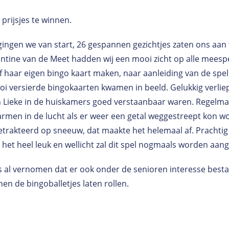
 prijsjes te winnen.
gingen we van start, 26 gespannen gezichtjes zaten ons aan t
antine van de Meet hadden wij een mooi zicht op alle meesp
f haar eigen bingo kaart maken, naar aanleiding van de spe
oi versierde bingokaarten kwamen in beeld. Gelukkig verli
 Lieke in de huiskamers goed verstaanbaar waren. Regelma
 armen in de lucht als er weer een getal weggestreept kon 
trakteerd op sneeuw, dat maakte het helemaal af. Prachtig 
het heel leuk en wellicht zal dit spel nogmaals worden aan
s al vernomen dat er ook onder de senioren interesse besta
en de bingoballetjes laten rollen.