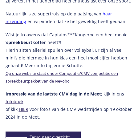
Zij vertelt in het tienerblad heel enthousiast over onze sport.
Natuurlijk is ze supertrots op de plaatsing van
haar
inzending
en wij vinden dat ze het geweldig heeft gedaan!
Wist je trouwens dat Captains***Kangeroe een heel mooie
‘
spreekbeurtkoffer
‘ heeft?!
Hierin zitten allerlei spullen over volleybal. Er zijn al veel
mini’s die hiermee in hun klas een heel mooi cijfer hebben
gehaald! Meer info bij Jennie Schutte.
Op onze website staat onder Competitie/CMV competitie een
spreekbeurtpakket van de Nevobo
Impressie van de laatste CMV dag in de Meet
; kijk in ons
fotoboek
of klik
HIER
voor foto’s van de CMV-wedstrijden op 19 oktober
2024 in de Meet.
Terug naar overzicht