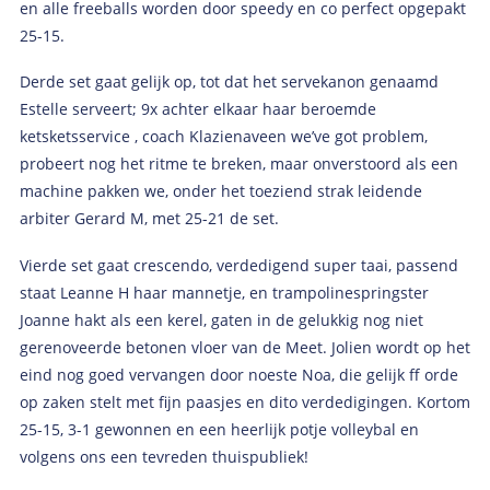
en alle freeballs worden door speedy en co perfect opgepakt
25-15.
Derde set gaat gelijk op, tot dat het servekanon genaamd
Estelle serveert; 9x achter elkaar haar beroemde
ketsketsservice , coach Klazienaveen we’ve got problem,
probeert nog het ritme te breken, maar onverstoord als een
machine pakken we, onder het toeziend strak leidende
arbiter Gerard M, met 25-21 de set.
Vierde set gaat crescendo, verdedigend super taai, passend
staat Leanne H haar mannetje, en trampolinespringster
Joanne hakt als een kerel, gaten in de gelukkig nog niet
gerenoveerde betonen vloer van de Meet. Jolien wordt op het
eind nog goed vervangen door noeste Noa, die gelijk ff orde
op zaken stelt met fijn paasjes en dito verdedigingen. Kortom
25-15, 3-1 gewonnen en een heerlijk potje volleybal en
volgens ons een tevreden thuispubliek!