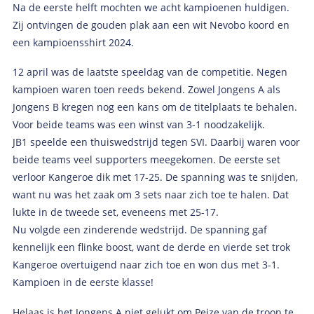
Na de eerste helft mochten we acht kampioenen huldigen.
Zij ontvingen de gouden plak aan een wit Nevobo koord en
een kampioensshirt 2024.
12 april was de laatste speeldag van de competitie. Negen
kampioen waren toen reeds bekend. Zowel Jongens A als
Jongens B kregen nog een kans om de titelplaats te behalen.
Voor beide teams was een winst van 3-1 noodzakelijk.
JB1 speelde een thuiswedstrijd tegen SVI. Daarbij waren voor
beide teams veel supporters meegekomen. De eerste set
verloor Kangeroe dik met 17-25. De spanning was te snijden,
want nu was het zaak om 3 sets naar zich toe te halen. Dat
lukte in de tweede set, eveneens met 25-17.
Nu volgde een zinderende wedstrijd. De spanning gaf
kennelijk een flinke boost, want de derde en vierde set trok
Kangeroe overtuigend naar zich toe en won dus met 3-1.
Kampioen in de eerste klasse!
Helaas is het Jongens A niet gelukt om Peize van de troon te